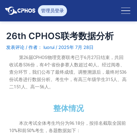
跳
至
管理员登录
内
容
26th CPHOS联考数据分析
发表评论
/ 作者：
luorui
/
2025年 7月 28日
第26届CPHOS物理竞赛联考已于6月27日结束，共回
收试卷536份，有4个省份参赛人数超过40人。经过阅卷、
查分环节，我们公布了最终成绩。调整溯源后，最终对536
份试卷进行数据分析。考生中，有高三年级学生315人、高
二151人、高一56人。
整体情况
本次考试全体考生均分为96.18分，按排名截取全国前
10%和前50%考生，各题数据如下：