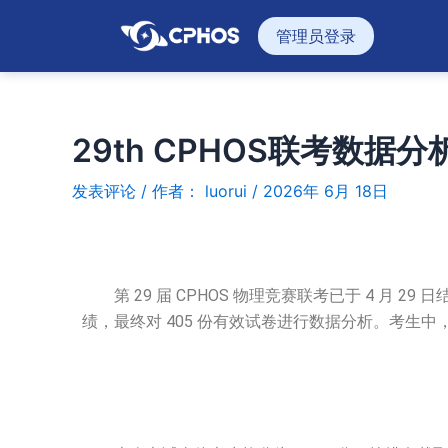
跳
管理员登录
至
内
容
29th CPHOS联考数据分
发表评论
/ 作者：
luorui
/
2026年 6月 18日
第 29 届 CPHOS 物理竞赛联考已于 4 月 2
绩，最终对 405 份有效试卷进行数据分析。考生中，有高