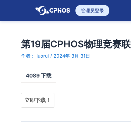
跳
管理员登录
至
内
容
第19届CPHOS物理竞赛
作者：
luorui
/
2024年 3月 31日
4089
下载
立即下载！