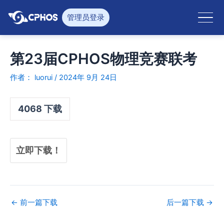
跳
至
管理员登录
内
容
第23届CPHOS物理竞赛联考
作者：
luorui
/
2024年 9月 24日
4068
下载
立即下载！
←
前一篇下载
后一篇下载
→