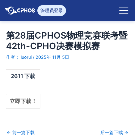
跳
至
管理员登录
内
容
第28届CPHOS物理竞赛联考暨
42th-CPHO决赛模拟赛
作者：
luorui
/
2025年 11月 5日
2611
下载
立即下载！
←
前一篇下载
后一篇下载
→