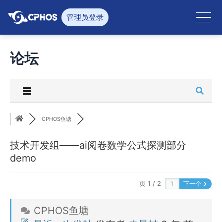
跳
至
管理员登录
内
容
论坛
CPHOS鱼塘
技术开发组——ai阅卷数学公式探测部分
demo
页 1 / 2
下一个
CPHOS鱼塘