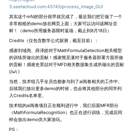
3.seetacloud.com:45745/process_image_GUI
其实这个mfd的部分很早就完成了，最近我们把它做了一个
非常粗糙的demo放在网页上面；大家可以访问该网址尝
鲜！（demo所用服务器限时返场，截止到8月18日）
Credits（仅包含数学公式探测，截至目前）：
感谢刘域尧、薛泽皓对于MathFormulaDetection相关模型
的训练所做出的贡献！感谢熊至潇对于服务器部署方面所做
的贡献！感谢史景喆对于MFD相关数据集生成所做出的贡献
(/ω\ )
当然，技术组几乎全员也都参与到了ai阅卷相关的工作中。
后续我们放出更多demo的时候，也会将其他部分的同学列
入Credits名单里。
技术组的ai阅卷项目正在顺利进行中，我们后面MFR部分
（MathFormulaRecognition）也正在进行训练，完成后同
样会放出demo供大家游玩。
PS：