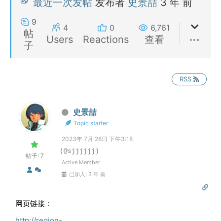
最近一次发帖
发布者
史景喆
3 年 前
9
4
0
6,761
帖
Users
Reactions
查看
子
RSS
史景喆
Topic starter
2023年 7月 28日 下午3:18
(@sjjjjjj)
帖子: 7
Active Member
已加入: 3 年 前
网页链接：
http://region-