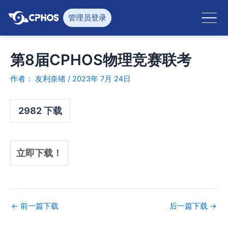
跳
至
管理员登录
内
容
第8届CPHOS物理竞赛联考
作者：
友利奈绪
/
2023年 7月 24日
2982
下载
立即下载！
←
前一篇下载
后一篇下载
→