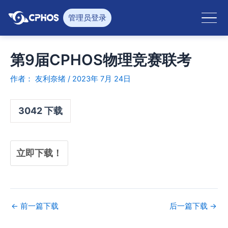
跳
至
管理员登录
内
容
第9届CPHOS物理竞赛联考
作者：
友利奈绪
/
2023年 7月 24日
3042
下载
立即下载！
←
前一篇下载
后一篇下载
→